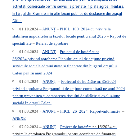
activități comerciale pentru serviciile prestate în piața agroalimentară,
în târgul din Braniște și în alte locuri publice de desfacere din orașul
Călan.
01.10.2024
–
ANUNȚ
–
PHCL_100_2024 cu privire la
stabilirea impozitelor și taxelor locale pentru anul 2025
–
Raport de
specialitate
–
Referat de aprobare
01.04.2024
–
ANUNȚ
–
Proiectul de hotărâre nr
36/2024
privind aprobarea
Planului anual de acțiune privind
serviciile sociale administrate și finanțate din bugetul orașului
Călan pentru anul 2024
01.04.2024 –
ANUNȚ
–
Proiectul de hotărâre nr. 35/2024
privind aprobarea Programului de acțiune comunitară pe anul 2024
pentru prevenirea și combaterea riscului de sărăcie și excluziune
socială în orașul Călan.
01.03.2024
–
ANUNȚ
–
PHCL_26_2024_Raport-informativ
–
ANEXE
07.02.2024 –
ANUNȚ
–
Proiect de hotărâre
nr. 16/2024 cu
privire la aprobarea Programului pentru acordarea de finanţări