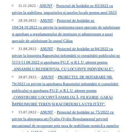
11.11.2022
–
ANUNȚ
–
Proiectul de hotărâre
nr. 83/2022
cu
privire la stabilirea impozitelor şi taxelor locale pentru anul 2023
28.10.2022
–
ANUNȚ
–
Proiectul de hotărâre nr.
104/24.10.2022 cu privire la instituirea taxei speciale de salubrizare
și aprobare a regulamentului de instituire și administrare a taxei
speciale de salubrizare în orașul Călan
31.08.2022
–
ANUNT
–
Proiectul de hotărâre nr 84/2022
cu
privire la însușirea Raportului informării și consultării publicului nr.
5113/11.08.2022 și aprobarea P.U.Z. și R.L.U. aferent pentru
„ANSAMBLU REZIDENȚIAL CU LOCUINȚE INDIVIDUALE”.
20.07.2022.
–
ANUNȚ
–
PROIECTUL DE HOTARARE NR.
76/2022 cu privire la aprobarea Raportului informării și consultării
publicului și aprobarea P.U.Z. și R.L.U. aferent pentru
„CONSTRUIRE LOCUINȚĂ FAMILIALĂ, FILIGORIE, GARAJ,
ÎMPREJMUIRE TEREN ȘI RACORDURI LA UTILITĂȚI”.
15.07.2022
–
ANUNȚ
–
Proiectul de hotărâre nr. 75/2022 cu
privire la abrogarea art.(5) alin.(3) din Regulamentul privind
mecanismul de recuperare prin taxa de reabilitare termică a sumelor