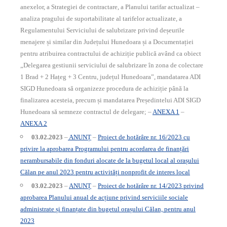
anexelor, a Strategiei de contractare, a Planului tarifar actualizat –
analiza pragului de suportabilitate al tarifelor actualizate, a
Regulamentului Serviciului de salubrizare privind deșeurile
menajere și similar din Județului Hunedoara și a Documentației
pentru atribuirea contractului de achiziție publică având ca obiect
„Delegarea gestiunii serviciului de salubrizare în zona de colectare
1 Brad + 2 Hațeg + 3 Centru, județul Hunedoara”, mandatarea ADI
SIGD Hunedoara să organizeze procedura de achiziție până la
finalizarea acesteia, precum și mandatarea Președintelui ADI SIGD
Hunedoara să semneze contractul de delegare; –
ANEXA 1
–
ANEXA 2
03.02.2023
–
ANUNȚ
–
Proiect de hotărâre nr. 16/2023 cu
privire la aprobarea Programului pentru acordarea de finanțări
nerambursabile din fonduri alocate de la bugetul local al orașului
Călan pe anul 2023 pentru activități nonprofit de interes local
03.02.2023
–
ANUNȚ
–
Proiect de hotărâre nr. 14/2023 privind
aprobarea Planului anual de acțiune privind serviciile sociale
administrate și finanțate din bugetul orașului Călan, pentru anul
2023