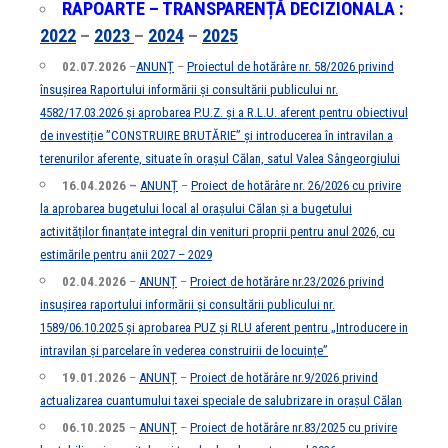
RAPOARTE – TRANSPARENȚĂ DECIZIONALA :
2022
–
2023
–
2024
–
2025
02.07.2026
–
ANUNȚ
–
Proiectul de hotărâre nr. 58/2026 privind
însușirea Raportului informării și consultării publicului nr.
4582/17.03.2026 și aprobarea P.U.Z. și a R.L.U. aferent pentru obiectivul
de investiție ”CONSTRUIRE BRUTĂRIE” și introducerea în intravilan a
terenurilor aferente, situate în orașul Călan, satul Valea Sângeorgiului
16.04.2026 –
ANUNȚ
–
Proiect de hotărâre nr. 26/2026 cu privire
la aprobarea bugetului local al orașului Călan și a bugetului
activităților finanțate integral din venituri proprii pentru anul 2026, cu
estimările pentru anii 2027 – 2029
02.04.2026
–
ANUNȚ
–
Proiect de hotărâre nr.23/2026 privind
insușirea raportului informării și consultării publicului nr.
1589/06.10.2025 și aprobarea PUZ și RLU aferent pentru „Introducere in
intravilan și parcelare în vederea construirii de locuințe”
19.01.2026
–
ANUNȚ
–
Proiect de hotărâre nr.9/2026 privind
actualizarea cuantumului taxei speciale de salubrizare in orașul Călan
06.10.2025
–
ANUNȚ
–
Proiect de hotărâre nr.83/2025 cu privire