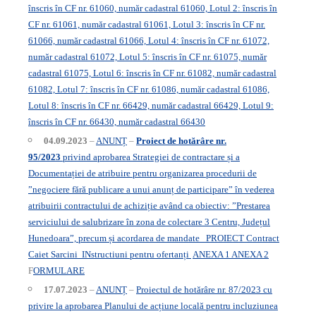
înscris în CF nr. 61060, număr cadastral 61060, Lotul 2: înscris în
CF nr. 61061, număr cadastral 61061, Lotul 3: înscris în CF nr.
61066, număr cadastral 61066, Lotul 4: înscris în CF nr. 61072,
număr cadastral 61072, Lotul 5: înscris în CF nr. 61075, număr
cadastral 61075, Lotul 6: înscris în CF nr. 61082, număr cadastral
61082, Lotul 7: înscris în CF nr. 61086, număr cadastral 61086,
Lotul 8: înscris în CF nr. 66429, număr cadastral 66429, Lotul 9:
înscris în CF nr. 66430, număr cadastral 66430
04.09.2023
–
ANUNȚ
–
Proiect de hotărâre nr.
95/2023
privind aprobarea Strategiei de contractare și a
Documentației de atribuire pentru organizarea procedurii de
”negociere fără publicare a unui anunț de participare” în vederea
atribuirii contractului de achiziție având ca obiectiv: ”Prestarea
serviciului de salubrizare în zona de colectare 3 Centru, Județul
Hunedoara”, precum și acordarea de mandate
PROIECT Contract
Caiet Sarcini
INstructiuni pentru ofertanți
ANEXA 1 ANEXA 2
F
ORMULARE
17.07.2023
–
ANUNȚ
–
Proiectul de hotărâre nr. 87/2023 cu
privire la aprobarea Planului de acțiune locală pentru incluziunea