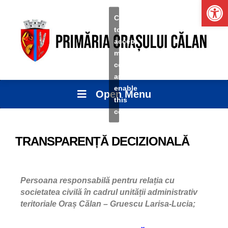
Ope
Click
to
accept
marketing
cookies
and
enable
Open Menu
this
content
TRANSPARENȚĂ DECIZIONALĂ
Persoana responsabilă
pentru relația cu
societatea civilă în cadrul unității administrativ
teritoriale Oraș Călan – Gruescu Larisa-Lucia;