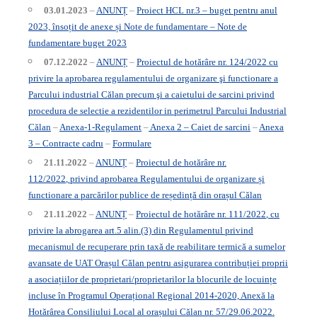
03.01.2023
–
ANUNȚ
–
Proiect HCL nr.3 – buget pentru anul
2023, însoțit de anexe și Note de fundamentare –
Note de
fundamentare buget 2023
07.12.2022
–
ANUNȚ
–
Proiectul de hotărâre nr. 124/2022 cu
privire la aprobarea regulamentului de organizare şi functionare a
Parcului industrial Călan precum şi a caietului de sarcini privind
procedura de selectie a rezidentilor in perimetrul Parcului Industrial
Călan
–
Anexa-1-Regulament
–
Anexa 2 – Caiet de sarcini
–
Anexa
3 – Contracte cadru
–
Formulare
21.11.2022
–
ANUNȚ
–
Proiectul de hotărâre nr.
112/2022
,
privind aprobarea R
egulamentului de organizare și
functionare a parcărilor publice de reședință din orașul Călan
21.11.2022
–
ANUNȚ
–
Proiectul de hotărâre nr. 111/2022
, cu
privire la abrogarea art.5 alin.(3) din Regulamentul privind
mecanismul de recuperare prin taxă de reabilitare termică a sumelor
avansate de UAT Orașul Călan pentru asigurarea contribuției proprii
a asociațiilor de proprietari/proprietarilor la blocurile de locuințe
incluse în Programul Operațional Regional 2014-2020, Anexă la
Hotărârea Consiliului Local al orașului Călan nr. 57/29.06.2022.