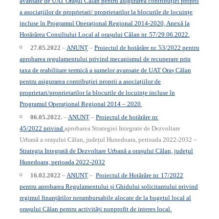
avansate de UAT Orașul Călan pentru asigurarea contribuției proprii
a asociațiilor de proprietari/ proprietarilor la blocurile de locuințe
incluse în Programul Operațional Regional 2014-2020, Anexă la
Hotărârea Consiliului Local al orașului Călan nr. 57/29.06.2022.
27.05.2022
–
ANUNȚ
–
Proiectul de hotărâre nr. 53/2022 pentru
aprobarea regulamentului privind mecanismul de recuperare prin
taxa de reabilitare termică a sumelor avansate de UAT Oraș Călan
pentru asigurarea contribuției proprii a asociațiilor de
proprietari/proprietarilor la blocurile de locuințe incluse în
Programul Operațional Regional 2014 – 2020
06.05.2022.
–
ANUNȚ
–
Proiectul de hotărâre nr.
45/2022
privind
aprobarea Strategiei Integrate de Dezvoltare
Urbană a orașului Călan, județul Hunedoara, perioada 2022-2032 –
Strategia Integrată de Dezvoltare Urbană a orașului Călan, județul
Hunedoara, perioada 2022-2032
16.02.2022
–
ANUNȚ
–
Proiectul de Hotărâre nr. 17/2022
pentru aprobarea Regulamentului și Ghidului solicitantului privind
regimul finanțărilor nerambursabile alocate de la bugetul local al
orașului Călan pentru activități nonprofit de interes
local.