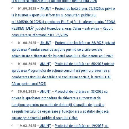
la stabilirea impozitelor și taxelor locale pentru anul 2026
01.09.2025 –
ANUNȚ
–
Proiect de hotărâre nr. 75/2025cu privire
la însușirea Raportului informării și consultării publicului
nr.16465/04.06.2025 și aprobarea P.U.Z. și R.L.U. aferent pentru ”ZONĂ
REZIDENȚIALĂ” județul Hunedoara, oraș Călan – extravilan
–
Raport
consultare și informare PHCL 75/2025
01.08.2025 –
ANUNȚ
–
Proiectul de hotărâre nr. 66/2025
,
privind
aprobarea Planului anual de acțiune privind serviciile sociale
administrate și finanțate din bugetul orașului Călan pentru anul 2025
01.08.2025
–
ANUNȚ
–
Proiectul de hotărâre nr. 65/2025 privind
aprobarea Programului de acțiune comunitară pentru prevenirea și
combaterea riscului de sărăcie și excluziune socială, la nivelul UAT
Călan pentru anul 2025.
30.04.2025
–
ANUNȚ
–
Proiectul de hotărâre nr. 33/2025
cu
privire la aprobarea procedurii de eliberare a autorizației de
funcționare pentru parcurile de distracții și spațiile de joacă și
a regulamentului de organizare și funcționare a spațiilor de joacă
situate pe domeniul public al orașului Călan.
19.03.2025
–
ANUNȚ
–
Proiectul de hotărâre nr. 19/2025
, cu