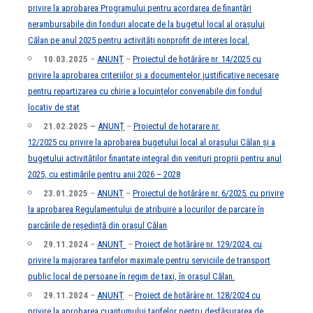
privire la aprobarea Programului pentru acordarea de finanțări
nerambursabile din fonduri alocate de la bugetul local al orașului
Călan pe anul 2025 pentru activități nonprofit de interes local.
10.03.2025
–
ANUNȚ
–
Proiectul de hotărâre nr. 14/2025
cu
privire la aprobarea
criteriilor
și a documentelor justificative
necesare
pentru
repartizarea cu chirie a locuințelor convenabile din fondul
locativ de stat
21.02.2025 –
ANUNȚ
–
Proiectul de hotarare nr.
12/2025 cu privire la aprobarea bugetului local al orașului Călan și a
bugetului activităților finanțate integral din venituri proprii pentru anul
2025, cu estimările pentru anii 2026 – 2028
23.01.2025
–
ANUNȚ
–
Proiectul de hotărâre nr. 6/2025
,
cu privire
la aprobarea Regulamentului de atribuire a locurilor de parcare în
parcările de reședință din orașul Călan
29.11.2024
–
ANUNȚ
–
Proiect de hotărâre nr. 129/2024
,
cu
privire la majorarea tarifelor maximale pentru serviciile de transport
public local de persoane în regim de taxi, în orașul Călan.
29.11.2024
–
ANUNȚ
–
Proiect de hotărâre nr. 128/2024
cu
privire la aprobarea cuantumului tarifelor pentru desfășurarea de