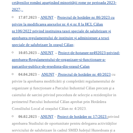
cetățenilor români aparținând minorității rome pe perioada 2023-
2027;
17.07.2023
–
ANUNȚ
–
Proiectul de hotărâre nr. 86/2023 cu
privire la modificarea anexelor nr. 4 și nr. 8 la HCL Călan
nr.106/2022 privind instituirea taxei speciale de salubrizare și
aprobarea regulamentului de instituire și administrare a texei
speciale de salubrizare în orașul Călan;
10.05.2023 –
ANUNȚ
–
Proiect-de-hotarare-nr492023-privind-
aprobarea-Regulamentului-de-organizare-si-functionare-a-
parcarilor-publice-de-resedinta-din-orasul-Calan
04.04.2023
–
ANUNȚ
–
Proiectul de hotărâre nr. 40/2023
cu
privire la aprobarea modificării și completării regulamentului de
organizare și funcționare a Parcului Industrial Călan precum şi a
caietului de sarcini privind procedura de selecție a rezidenţilor in
perimetrul Parcului Industrial Călan aprobat prin Hotărârea
Consiliului Local al orașului Călan nr. 4/2023.
06.02.2023
–
ANUNȚ
–
Proiect de hotărâre nr. 17/2023
privind
aprobarea Studiului de oportunitate pentru delegarea activităților
serviciului de salubrizare în cadrul SMID Județul Hunedoara și a