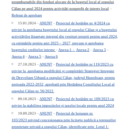
nerambursabile din
fonduri alocate de Ia bugetul local al oraşului
Călan pe anul 2024 pentru activităţi nonprofit de
interes local
–
Referat de aprobare
15.01.2024
–
ANUNȚ
–
Proiectul de hotărâre nr. 4/2024 cu
privire la aprobarea bugetului local al orașului Călan și a bugetului
activităților finanțate integral din venituri proprii pentru anul 2024,
cu estimările pentru anii 2025 – 2027, precum și aprobarea
bugetului creditelor interne
–
Anexa-1 –
Anexa-2
–
Anexa 3
–
Anexa 4
–
Anexa 5
–
Anexa 6
27.10.2023
–
ANUNȚ
–
Proiectul de hotărâre
nr 119/2023
cu
privire la
aprobarea modificării și completării Strategiei Integrate
de Dezvoltare Urbană a orașului Călan, județul Hunedoara, pentru
perioada 2022-2032, aprobată prin Hotărârea Consiliului Local al
orașului Călan nr. 56/2022.
09.10.2023
–
ANUNȚ
–
Proiectul de hotărâre nr. 109/2023
cu
privire la stabilirea impozitelor și taxelor locale pentru anul 2024
19.09.2023
–
ANUNȚ
–
Proiectul de hotarare nr.
103/2023 privind concesionarea prin licitație publică a terenurilor
proprietate privată a orașului Călan, identificate prin: Lotul 1: