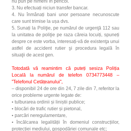
nu pun pe nimeni în pericol.
3. Nu efectuați niciun transfer bancar.
4. Nu înmânați bani unor persoane necunoscute
care sunt trimise la ușa dvs.
5. Sunați la Poliţie, pe numărul de urgenţă 112 sau
la unitatea de poliţie pe raza căreia locuiți, spuneți
despre ce este vorba, interesați-vă de existenţa unui
astfel de accident rutier şi procedura legală în
situaţii de acest gen.
Totodată vă reamintim că puteți sesiza Poliția
Locală la numărul de telefon 0734773448 –
”Telefonul Cetățeanului”,
– disponibil 24 de ore din 24, 7 zile din 7, referitor la
orice probleme urgente legate de:
• tulburarea ordinii și liniștii publice;
• blocări de trafic rutier și pietonal,
• parcări neregulamentare,
• încălcarea legalității în domeniul construcțiilor,
protecției mediului, gospodăriei comunale etc;