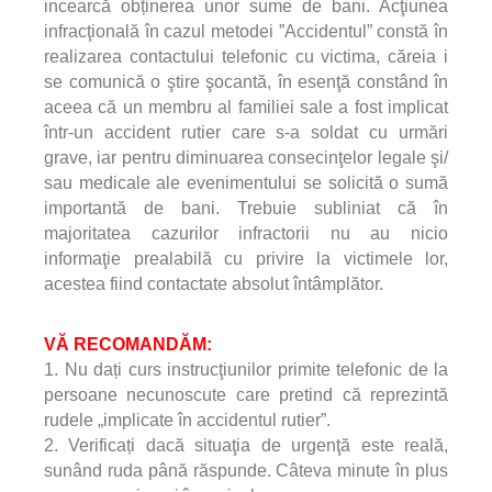
incearcă obținerea unor sume de bani. Acţiunea
infracţională în cazul metodei ”Accidentul” constă în
realizarea contactului telefonic cu victima, căreia i
se comunică o ştire şocantă, în esenţă constând în
aceea că un membru al familiei sale a fost implicat
într-un accident rutier care s-a soldat cu urmări
grave, iar pentru diminuarea consecinţelor legale şi/
sau medicale ale evenimentului se solicită o sumă
importantă de bani. Trebuie subliniat că în
majoritatea cazurilor infractorii nu au nicio
informaţie prealabilă cu privire la victimele lor,
acestea fiind contactate absolut întâmplător.
VĂ RECOMANDĂM:
1. Nu dați curs instrucţiunilor primite telefonic de la
persoane necunoscute care pretind că reprezintă
rudele „implicate în accidentul rutier”.
2. Verificați dacă situaţia de urgenţă este reală,
sunând ruda până răspunde. Câteva minute în plus