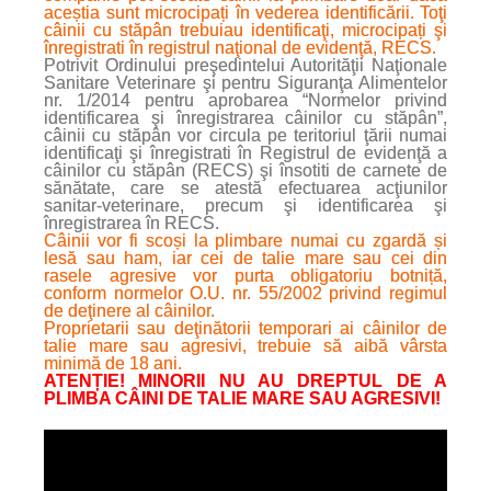
aceștia sunt microcipați în vederea identificării. Toţi
câinii cu stăpân trebuiau identificaţi, microcipați şi
înregistrati în registrul naţional de evidenţă, RECS.
Potrivit Ordinului preşedintelui Autorităţii Naţionale
Sanitare Veterinare şi pentru Siguranţa Alimentelor
nr. 1/2014 pentru aprobarea “Normelor privind
identificarea şi înregistrarea câinilor cu stăpân”,
câinii cu stăpân vor circula pe teritoriul ţării numai
identificaţi şi înregistrati în Registrul de evidenţă a
câinilor cu stăpân (RECS) şi însotiti de carnete de
sănătate, care se atestă efectuarea acţiunilor
sanitar-veterinare, precum şi identificarea şi
înregistrarea în RECS.
Câinii vor fi scoși la plimbare numai cu zgardă și
lesă sau ham, iar cei de talie mare sau cei din
rasele agresive vor purta obligatoriu botniță,
conform normelor O.U. nr. 55/2002 privind regimul
de deţinere al câinilor.
Proprietarii sau deţinătorii temporari ai câinilor de
talie mare sau agresivi, trebuie să aibă vârsta
minimă de 18 ani.
ATENȚIE! MINORII NU AU DREPTUL DE A
PLIMBA CÂINI DE TALIE MARE SAU AGRESIVI!