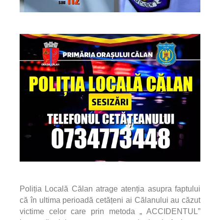
Poliția Locală Călan atrage atenția asupra faptului
că în ultima perioadă cetățeni ai Călanului au căzut
victime celor care prin metoda „ ACCIDENTUL”