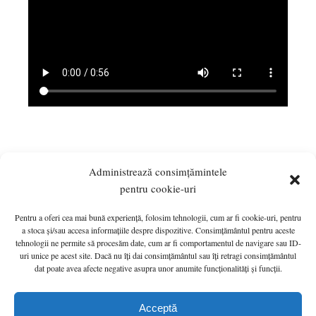
Administrează consimțămintele
pentru cookie-uri
Pentru a oferi cea mai bună experiență, folosim tehnologii, cum ar fi cookie-uri, pentru
a stoca și/sau accesa informațiile despre dispozitive. Consimțământul pentru aceste
tehnologii ne permite să procesăm date, cum ar fi comportamentul de navigare sau ID-
uri unice pe acest site. Dacă nu îți dai consimțământul sau îți retragi consimțământul
dat poate avea afecte negative asupra unor anumite funcționalități și funcții.
ANUNȚURI
MONITORUL OFICIAL LOCAL
PRIMĂRIA
HOTĂRÂRI de C.L.
INFO UTIL
Acceptă
Politică cookie-uri (UE)
G.D.P.R.
CONTACT