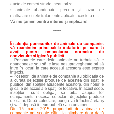
• acte de comerț stradal neautorizat;
• animale abandonate, precum și cazuri de
maltratare si rele tratamente aplicate acestora etc.
Vă mulțumim pentru interes și implicare!
*****
În atenția posesorilor de animale de companie:
vă reamintim principalele îndatoriri pe care la
aveți pentru respectarea normelor de
conviețuire și igienă publică.
– Persoanele care dețin animale nu trebuie să le
abandoneze sau să le lase nesupravegheate ori să
intre în locuri în care accesul acestora este expres
interzis.
– Posesorii de animale de companie au obligația de
a curăța dejecțiile produse de acestea din spațiile
publice, din spaţiile adiacente acestora, din holurile
şi căile de acces ale spaţiilor locative. În acest scop,
însoţitorii sunt obligaţi să aibă asupra lor
echipamentul necesar colectării dejecţiilor produse
de câini. După colectare, punga va fi închisă etanş
şi va fi depusă în europubelă sau container.
Din 15 martie 2015, proprietarii de animale de
companie pot scoate câinii la plimbare doar dacă