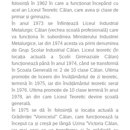
folosință în 1962 în care a funcționat începând cu
acel an Liceul Teoretic Călan, care avea și clase de
primar și gimnaziu.
În anul 1973 se înființează Liceul Industrial
Metalurgic Călan (vechea școală profesională) care
va funcționa în subordinea Ministerului Industriei
Metalurgice, iar din 1974 acesta va primi denumirea
de Grup Școlar Industrial Călan. Liceul teoretic (în
locația actuală a Școlii Gimnaziale Călan)
funcționează până în anul 1974, când se transformă
în Școala Generală nr. 2 de 10 clase Călan. Ultima
promoție de liceeni din învățământul de zi teoretic,
termină în 1975, iar din învățământul teoretic seral
în 1976. Ultima promoție de 10 clase termină în anul
1978, an din care Liceul Teoretic devine școală
generală.
În 1975 se dă în folosință și locația actuală a
Grădiniței ”Voinicelul” Călan, care funcționează la
început ca și creșă pe lângă Uzina ”Victoria Călan,