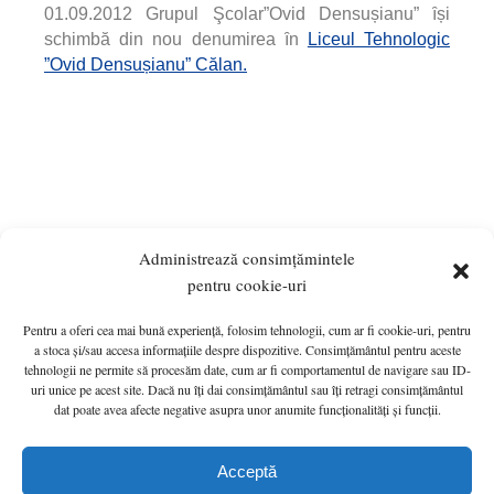
01.09.2012 Grupul Şcolar”Ovid Densușianu” ȋși
schimbă din nou denumirea ȋn
Liceul Tehnologic
”Ovid
Densușianu
” Călan.
Administrează consimțămintele
pentru cookie-uri
Pentru a oferi cea mai bună experiență, folosim tehnologii, cum ar fi cookie-uri, pentru
ANUNȚURI
MONITORUL OFICIAL LOCAL
a stoca și/sau accesa informațiile despre dispozitive. Consimțământul pentru aceste
tehnologii ne permite să procesăm date, cum ar fi comportamentul de navigare sau ID-
PRIMĂRIA
HOTĂRÂRI de C.L.
INFO UTIL
uri unice pe acest site. Dacă nu îți dai consimțământul sau îți retragi consimțământul
Politică cookie-uri (UE)
G.D.P.R.
CONTACT
dat poate avea afecte negative asupra unor anumite funcționalități și funcții.
Primăria Orașului Călan © 2022 - A Wordpress Solution - Hosted by
Acceptă
HOSTICO