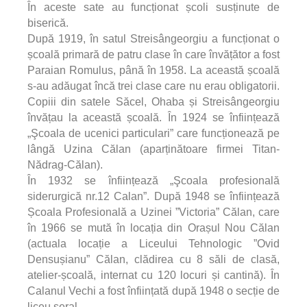
În aceste sate au funcționat școli susținute de
biserică.
După 1919, în satul Streisângeorgiu a funcționat o
școală primară de patru clase în care învățător a fost
Paraian Romulus, până în 1958. La această școală
s-au adăugat încă trei clase care nu erau obligatorii.
Copiii din satele Săcel, Ohaba și Streisângeorgiu
învățau la această școală. În 1924 se înființează
„Şcoala de ucenici particulari” care funcționează pe
lângă Uzina Călan (aparținătoare firmei Titan-
Nădrag-Călan).
În 1932 se înființează „Şcoala profesională
siderurgică nr.12 Calan”. După 1948 se înființează
Școala Profesională a Uzinei ”Victoria” Călan, care
în 1966 se mută în locația din Orașul Nou Călan
(actuala locație a Liceului Tehnologic ”Ovid
Densușianu” Călan, clădirea cu 8 săli de clasă,
atelier-școală, internat cu 120 locuri și cantină). În
Calanul Vechi a fost înființată după 1948 o secție de
liceu seral.