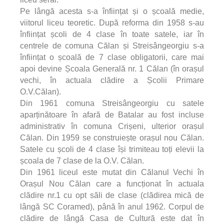
Pe lângă acesta s-a înființat și o școală medie,
viitorul liceu teoretic. După reforma din 1958 s-au
înființat școli de 4 clase în toate satele, iar în
centrele de comuna Călan și Streisângeorgiu s-a
înființat o școală de 7 clase obligatorii, care mai
apoi devine Școala Generală nr. 1 Călan (în orașul
vechi, în actuala clădire a Școlii Primare
O.V.Călan).
Din 1961 comuna Streisângeorgiu cu satele
aparținătoare în afară de Batalar au fost incluse
administrativ în comuna Crișeni, ulterior orașul
Călan. Din 1959 se construiește orașul nou Călan.
Satele cu școli de 4 clase își trimiteau toți elevii la
școala de 7 clase de la O.V. Călan.
Din 1961 liceul este mutat din Călanul Vechi în
Orașul Nou Călan care a funcționat în actuala
clădire nr.1 cu opt săli de clase (clădirea mică de
lângă SC Coramed), până în anul 1962. Corpul de
clădire de lângă Casa de Cultură este dat în