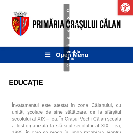
Ope
Click
to
accept
marketing
cookies
and
enable
Open Menu
this
content
EDUCAȚIE
Ȋnvatamantul
este atestat ȋn zona Călanului, cu
unități școlare de sine stătătoare, de la sfârșitul
secolului al XIX – lea. În Orașul Vechi Călan școala
a fost organizată la sfârșitul secolului al XIX –lea,
1885, în care se preda în limbă maghiară. Pentru