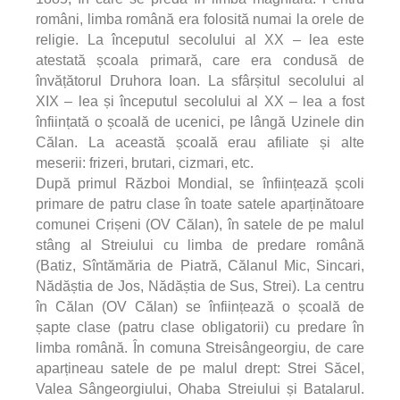
români, limba română era folosită numai la orele de
religie. La începutul secolului al XX – lea este
atestată școala primară, care era condusă de
învățătorul Druhora Ioan. La sfârșitul secolului al
XIX – lea și începutul secolului al XX – lea a fost
înființată o școală de ucenici, pe lângă Uzinele din
Călan. La această școală erau afiliate și alte
meserii: frizeri, brutari, cizmari, etc.
După primul Război Mondial, se înființează școli
primare de patru clase în toate satele aparținătoare
comunei Crișeni (OV Călan), în satele de pe malul
stâng al Streiului cu limba de predare română
(Batiz, Sîntămăria de Piatră, Călanul Mic, Sincari,
Nădăștia
de Jos,
Nădăștia
de Sus, Strei). La centru
în Călan (OV Călan) se înființează o școală de
șapte clase (patru clase obligatorii) cu predare în
limba română. În comuna Streisângeorgiu, de care
aparțineau satele de pe malul drept: Strei Săcel,
Valea Sângeorgiului, Ohaba Streiului și Batalarul.