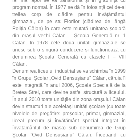
iar mai apoi se va transforma și în grădiniță cu
program normal. În 1977 se dă în folosință cel de-al
treilea corp de clădire pentru învățământul
gimnazial, de pe str. Florilor (clădirea de lângă
Poliția Călan) în care este mutată unitatea școlară
din orașul vechi Călan – Școala Generală nr. 1
Călan. În 1978 cele două unități gimnaziale se
unesc sub o singură conducere și funcționează cu
denumirea Școala Generală cu clasele I – VIII
Călan.
Denumirea liceului industrial se va schimba în 1999
în Grupul Școlar „Ovid Densușianu” Călan, căruia îi
este integrată în anul 2006, Școala Specială de la
Bretea Strei, care devine astfel structură a liceului.
În anul 2010 toate unitățile din zona orașului Călan
devin structuri ale aceleiași unități școlare (cu toate
nivelele de pregătire: preșcolar, primar, gimnazial,
liceal precum și învățământ special integrat în
învățământul de masă) sub denumirea de Grup
Şcolar ”Ovid Densușianu” Călan. Ȋncepand cu