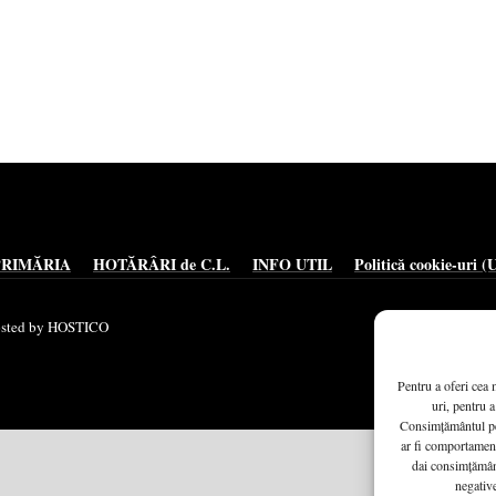
PRIMĂRIA
HOTĂRÂRI de C.L.
INFO UTIL
Politică cookie-uri (
Hosted by HOSTICO
Pentru a oferi cea 
uri, pentru a
Consimțământul pe
ar fi comportament
dai consimțământ
negative