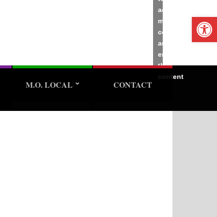
accept
Ope
marketing
cookies
and
enable
this
content
M.O. LOCAL
CONTACT