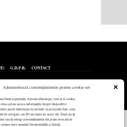
UE)
G.D.P.R.
CONTACT
Administrează consimțămintele pentru cookie-uri
mai bună experiență, folosim tehnologii, cum ar fi cookie-
 stoca și/sau accesa informațiile despre dispozitive.
ntru aceste tehnologii ne permite să procesăm date, cum
ul de navigare sau ID-uri unice pe acest site. Dacă nu îți
ul sau îți retragi consimțământul dat poate avea afecte
 asupra unor anumite funcționalități și funcții.