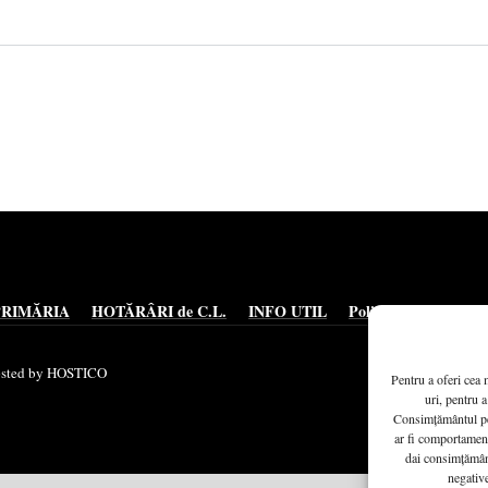
PRIMĂRIA
HOTĂRÂRI de C.L.
INFO UTIL
Politică cookie-uri (
Hosted by HOSTICO
Pentru a oferi cea 
uri, pentru a
Consimțământul pe
ar fi comportament
dai consimțământ
negative