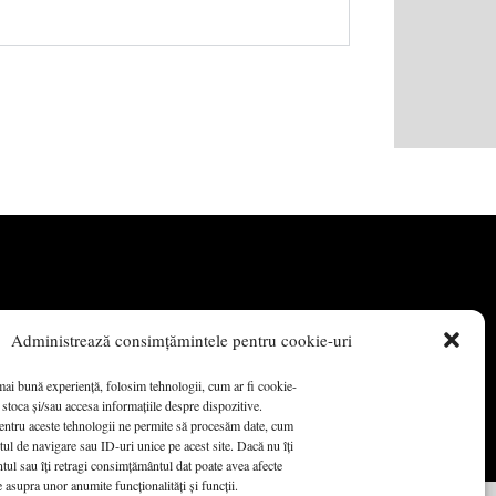
UE)
G.D.P.R.
CONTACT
Administrează consimțămintele pentru cookie-uri
mai bună experiență, folosim tehnologii, cum ar fi cookie-
 stoca și/sau accesa informațiile despre dispozitive.
ntru aceste tehnologii ne permite să procesăm date, cum
ul de navigare sau ID-uri unice pe acest site. Dacă nu îți
ul sau îți retragi consimțământul dat poate avea afecte
 asupra unor anumite funcționalități și funcții.