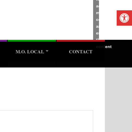
accept
Ope
marketing
cookies
and
enable
this
content
M.O. LOCAL
CONTACT