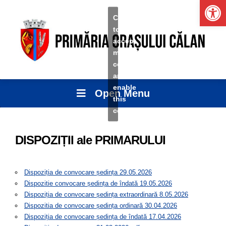
Ope
Click
to
accept
marketing
cookies
and
enable
Open Menu
this
content
DISPOZIȚII ale PRIMARULUI
Dispoziția de convocare ședința 29.05.2026
Dispozitie convocare ședința de îndată 19.05.2026
Dispoziția de convocare ședința extraordinară 8.05.2026
Dispozitia de convocare ședința ordinară 30.04.2026
Dispoziția de convocare ședința de îndată 17.04.2026