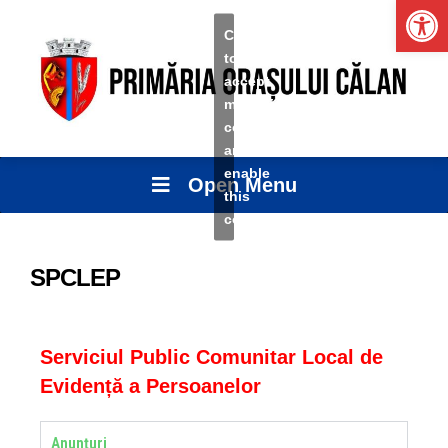
Ope
Click
to
accept
marketing
cookies
and
enable
Open Menu
this
content
SPCLEP
Serviciul Public Comunitar Local de
Evidență a Persoanelor
Anunțuri