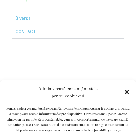
Diverse
CONTACT
Administrează consimțămintele
pentru cookie-uri
Pentru a oferi cea mai bună experiență, folosim tehnologii, cum ar fi cookie-uri, pentru
ANUNȚURI
MONITORUL OFICIAL LOCAL
a stoca și/sau accesa informațiile despre dispozitive. Consimțământul pentru aceste
tehnologii ne permite să procesăm date, cum ar fi comportamentul de navigare sau ID-
PRIMĂRIA
HOTĂRÂRI de C.L.
INFO UTIL
uri unice pe acest site. Dacă nu îți dai consimțământul sau îți retragi consimțământul
Politică cookie-uri (UE)
G.D.P.R.
CONTACT
dat poate avea afecte negative asupra unor anumite funcționalități și funcții.