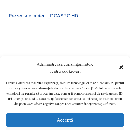
Prezentare proiect _DGASPC HD
Administrează consimțămintele
pentru cookie-uri
Pentru a oferi cea mai bună experiență, folosim tehnologii, cum ar fi cookie-uri, pentru
ANUNȚURI
MONITORUL OFICIAL LOCAL
a stoca și/sau accesa informațiile despre dispozitive. Consimțământul pentru aceste
tehnologii ne permite să procesăm date, cum ar fi comportamentul de navigare sau ID-
PRIMĂRIA
HOTĂRÂRI de C.L.
INFO UTIL
uri unice pe acest site. Dacă nu îți dai consimțământul sau îți retragi consimțământul
Politică cookie-uri (UE)
G.D.P.R.
CONTACT
dat poate avea afecte negative asupra unor anumite funcționalități și funcții.
Primăria Orașului Călan © 2022 - A Wordpress Solution - Hosted by
Acceptă
HOSTICO