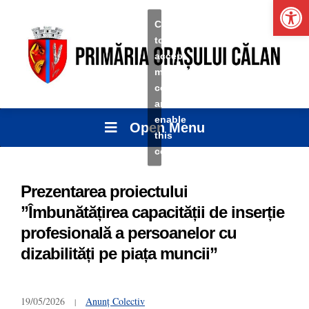
Ope
Click
to
accept
marketing
cookies
and
enable
Open Menu
this
content
Prezentarea proiectului
”Îmbunătățirea capacității de inserție
profesională a persoanelor cu
dizabilități pe piața muncii”
19/05/2026
Anunț Colectiv