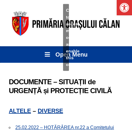
Ope
Click
to
accept
marketing
cookies
and
enable
Open Menu
this
content
DOCUMENTE – SITUAȚII de
URGENȚĂ și PROTECȚIE CIVILĂ
ALTELE
–
DIVERSE
25.02.2022 – HOTĂRÂREA nr.22 a Comitetului