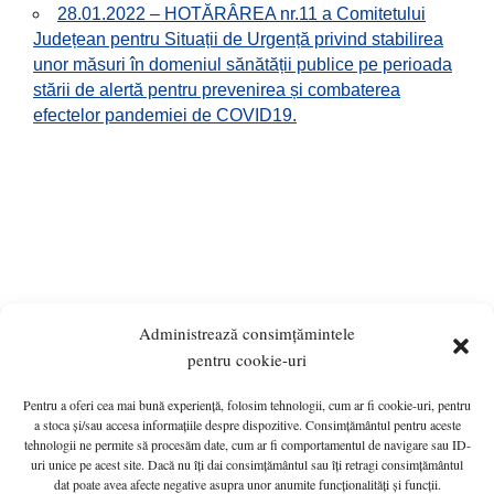
28.01.2022 – HOTĂRÂREA nr.11 a Comitetului
Județean pentru Situații de Urgență privind stabilirea
unor măsuri în domeniul sănătății publice pe perioada
stării de alertă pentru prevenirea și combaterea
efectelor pandemiei de COVID19.
Administrează consimțămintele
pentru cookie-uri
Pentru a oferi cea mai bună experiență, folosim tehnologii, cum ar fi cookie-uri, pentru
ANUNȚURI
MONITORUL OFICIAL LOCAL
a stoca și/sau accesa informațiile despre dispozitive. Consimțământul pentru aceste
tehnologii ne permite să procesăm date, cum ar fi comportamentul de navigare sau ID-
PRIMĂRIA
HOTĂRÂRI de C.L.
INFO UTIL
uri unice pe acest site. Dacă nu îți dai consimțământul sau îți retragi consimțământul
Politică cookie-uri (UE)
G.D.P.R.
CONTACT
dat poate avea afecte negative asupra unor anumite funcționalități și funcții.