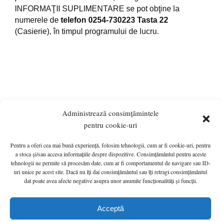
INFORMAŢII SUPLIMENTARE se pot obţine la
numerele de
telefon 0254-730223 Tasta 22
(Casierie), în timpul programului de lucru.
Administrează consimțămintele
pentru cookie-uri
Pentru a oferi cea mai bună experiență, folosim tehnologii, cum ar fi cookie-uri, pentru
ANUNȚURI
MONITORUL OFICIAL LOCAL
a stoca și/sau accesa informațiile despre dispozitive. Consimțământul pentru aceste
tehnologii ne permite să procesăm date, cum ar fi comportamentul de navigare sau ID-
PRIMĂRIA
HOTĂRÂRI de C.L.
INFO UTIL
uri unice pe acest site. Dacă nu îți dai consimțământul sau îți retragi consimțământul
Politică cookie-uri (UE)
G.D.P.R.
CONTACT
dat poate avea afecte negative asupra unor anumite funcționalități și funcții.
Primăria Orașului Călan © 2022 - A Wordpress Solution - Hosted by
Acceptă
HOSTICO