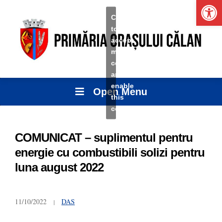
Ope
Click
to
accept
marketing
cookies
and
enable
Open Menu
this
content
COMUNICAT – suplimentul pentru
energie cu combustibili solizi pentru
luna august 2022
11/10/2022
DAS