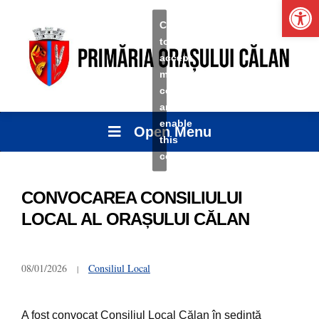
Ope
Click
to
accept
marketing
cookies
and
enable
Open Menu
this
content
CONVOCAREA CONSILIULUI
LOCAL AL ORAȘULUI CĂLAN
08/01/2026
Consiliul Local
A fost convocat Consiliul Local Călan în ședință