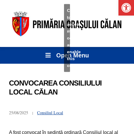
Ope
Click
to
accept
marketing
cookies
and
enable
Open Menu
this
content
CONVOCAREA CONSILIULUI
LOCAL CĂLAN
25/08/2025
Consiliul Local
A fost convocat în ședință ordinară Consiliul local al