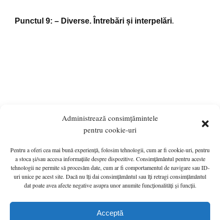
Punctul 9
: – Diverse.
Întrebări și interpelări
.
Administrează consimțămintele
pentru cookie-uri
Pentru a oferi cea mai bună experiență, folosim tehnologii, cum ar fi cookie-uri, pentru
ANUNȚURI
MONITORUL OFICIAL LOCAL
a stoca și/sau accesa informațiile despre dispozitive. Consimțământul pentru aceste
tehnologii ne permite să procesăm date, cum ar fi comportamentul de navigare sau ID-
PRIMĂRIA
HOTĂRÂRI de C.L.
INFO UTIL
uri unice pe acest site. Dacă nu îți dai consimțământul sau îți retragi consimțământul
Politică cookie-uri (UE)
G.D.P.R.
CONTACT
dat poate avea afecte negative asupra unor anumite funcționalități și funcții.
Primăria Orașului Călan © 2022 - A Wordpress Solution - Hosted by
Acceptă