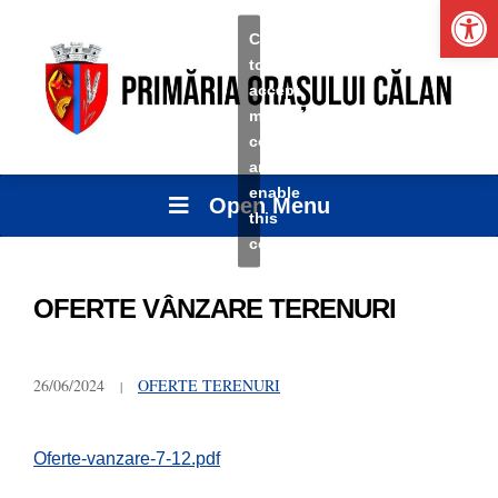
Ope
Click
to
accept
marketing
cookies
and
enable
Open Menu
this
content
OFERTE VÂNZARE TERENURI
26/06/2024
OFERTE TERENURI
Oferte-vanzare-7-12.pdf