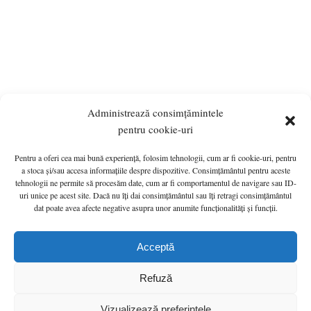
Administrează consimțămintele
pentru cookie-uri
Pentru a oferi cea mai bună experiență, folosim tehnologii, cum ar fi cookie-uri, pentru
ANUNȚURI
MONITORUL OFICIAL LOCAL
a stoca și/sau accesa informațiile despre dispozitive. Consimțământul pentru aceste
tehnologii ne permite să procesăm date, cum ar fi comportamentul de navigare sau ID-
PRIMĂRIA
HOTĂRÂRI de C.L.
INFO UTIL
uri unice pe acest site. Dacă nu îți dai consimțământul sau îți retragi consimțământul
Politică cookie-uri (UE)
G.D.P.R.
CONTACT
dat poate avea afecte negative asupra unor anumite funcționalități și funcții.
Primăria Orașului Călan © 2022 - A Wordpress Solution - Hosted by
Acceptă
HOSTICO
Refuză
Vizualizează preferințele