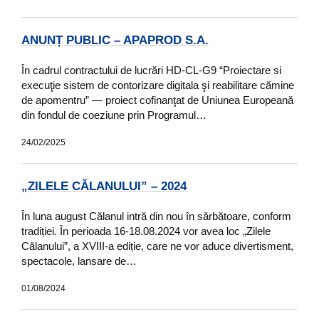
ANUNȚ PUBLIC – APAPROD S.A.
În cadrul contractului de lucrări HD-CL-G9 “Proiectare si
execuţie sistem de contorizare digitala şi reabilitare cămine
de apomentru” — proiect cofinanţat de Uniunea Europeană
din fondul de coeziune prin Programul…
24/02/2025
„ZILELE CĂLANULUI” – 2024
În luna august Călanul intră din nou în sărbătoare, conform
tradiției. În perioada 16-18.08.2024 vor avea loc „Zilele
Călanului”, a XVIII-a ediție, care ne vor aduce divertisment,
spectacole, lansare de…
01/08/2024