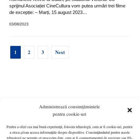
sprijinul Asociației CineCultura vom putea urmări trei filme
de excepție: – Marți, 15 august 2023…
03/08/2023
1
2
3
Next
Administrează consimțămintele
pentru cookie-uri
Pentru a oferi cea mai bună experiență, folosim tehnologii, cum ar fi cookie-uri, pentru
ANUNȚURI
MONITORUL OFICIAL LOCAL
a stoca și/sau accesa informațiile despre dispozitive. Consimțământul pentru aceste
tehnologii ne permite să procesăm date, cum ar fi comportamentul de navigare sau ID-
PRIMĂRIA
HOTĂRÂRI de C.L.
INFO UTIL