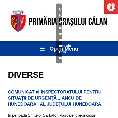
Ope
Click
to
accept
marketing
cookies
and
enable
Open Menu
this
content
DIVERSE
COMUNICAT al INSPECTORATULUI PENTRU
SITUAŢII DE URGENŢĂ „IANCU DE
HUNEDOARA” AL JUDEŢULUI HUNEDOARA
În perioada Sfintelor Sărbători Pascale, credincioșii