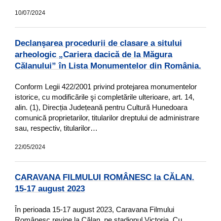
10/07/2024
Declanşarea procedurii de clasare a sitului
arheologic „Cariera dacică de la Măgura
Călanului” în Lista Monumentelor din România.
Conform Legii 422/2001 privind protejarea monumentelor
istorice, cu modificările şi completările ulterioare, art. 14,
alin. (1), Direcția Județeană pentru Cultură Hunedoara
comunică proprietarilor, titularilor dreptului de administrare
sau, respectiv, titularilor…
22/05/2024
CARAVANA FILMULUI ROMÂNESC la CĂLAN.
15-17 august 2023
În perioada 15-17 august 2023, Caravana Filmului
Românesc revine la Călan, pe stadionul Victoria. Cu