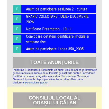
Anunt de participare sesiunea 2 - cultura
GRAFIC COLECTARE -IULIE- DECEMBRIE
2026
Notificare Preemptori - 10-11
Convocare cetateni identificare imobile si
semnare fise
Anunț de participare Legea 350_2005
TOATE ANUNȚURILE
Platforma E-consultare reprezintă un punct unic de acces la informaţiile
şi documentele publicate de autoritătile şi instituţiile publice. Ȋn vederea
facilitării accesului cetăţenilor la acestea, Secretariatul General al
Guvernului pune la dispoziţia cetăţenilor următorul link către
platforma
e-consultare.gov.ro
CONSILIUL LOCAL AL
ORAȘULUI CĂLAN